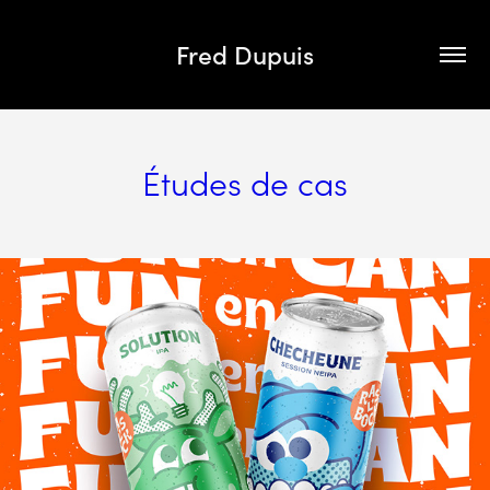
Fred Dupuis
Études de cas
Études de cas
Ras l’bock II